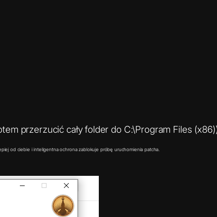
m przerzucić cały folder do C:\Program Files (x86)
iej od ciebie i inteligentna ochrona zablokuje próbę uruchomienia patcha.