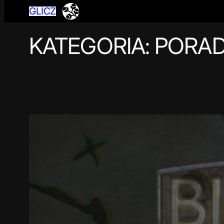
GLICZ
KATEGORIA:
PORAD
Przejdź
do
treści