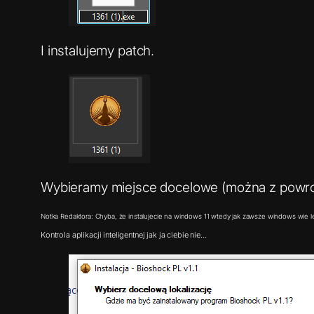
I instalujemy patch.
Wybieramy miejsce docelowe (można z powrote
Notka Redaktora: Chyba, że instalujecie na windows 11 wtedy jak zawsze windows wie lep
Kontrola aplikacji inteligentnej jak ja ciebie nie…