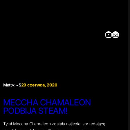
YouTube
Mail
Matty
:~$
29 czerwca, 2026
MECCHA CHAMALEON
PODBIJA STEAM!
Tytuł Meccha Chamaleon została najlepiej sprzedającą