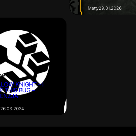
Matty
29.01.2026
ZJA
LOW KNIGHT – I
E THIS BUG –
CENZJA
y
26.03.2024