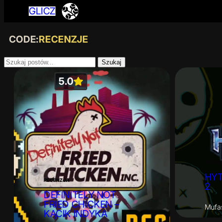
GLICZ
CODE:
RECENZJE
Szukaj
5.0
RECEN
HYT
RECENZJA
2
DEFINITELY NOT
FRIED CHICKEN –
Mufa
KĄCIK INDYKA