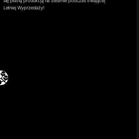
się płatną produkcją na Steamie podczas trwającej
Letniej Wyprzedaży!