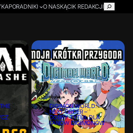
YKA
PORADNIKI
O NAS
KĄCIK REDAKCJI
Szukaj
RECENZJA
THE
DIGIMON WORLD:
NEXT ORDER –
YCZ
DOBRY TYTUŁ DLA
FANÓW DIGIMONÓW