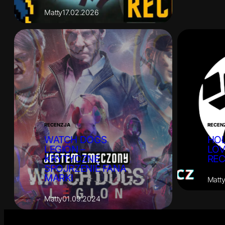
Matty
17.02.2026
RECENZJA
RECEN
WATCH DOGS
HOL
LEGION –
LOV
KRYTYCZNE
RE
SPOJRZENIE FANA
MARKI
Matt
Matty
01.09.2024