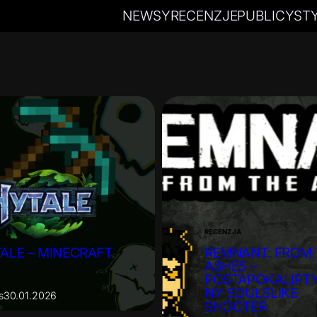
NEWSY
RECENZJE
PUBLICYST
ZJA
RECENZJA
ALE – MINECRAFT
REMNANT: FROM 
ASHES –
POSTAPOKALIPT
NY SOULSLIKE
s
30.01.2026
SHOOTER