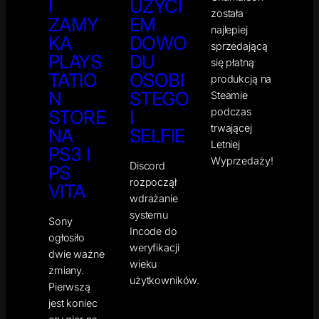
I
UŻYCI
została
ZAMY
EM
najlepiej
KA
DOWO
sprzedającą
PLAYS
DU
się płatną
TATIO
OSOBI
produkcją na
N
STEGO
Steamie
podczas
STORE
I
trwającej
NA
SELFIE
Letniej
PS3 I
Wyprzedaży!
Discord
PS
rozpoczął
VITA
wdrażanie
systemu
Sony
Incode do
ogłosiło
weryfikacji
dwie ważne
wieku
zmiany.
użytkowników.
Pierwszą
jest koniec