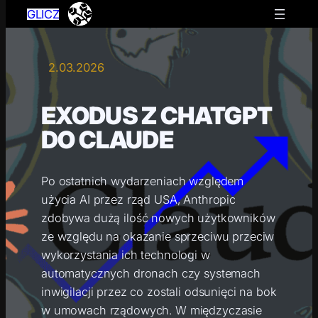
GLICZ
2.03.2026
EXODUS Z CHATGPT
DO CLAUDE
Po ostatnich wydarzeniach względem
użycia AI przez rząd USA, Anthropic
zdobywa dużą ilość nowych użytkowników
ze względu na okazanie sprzeciwu przeciw
wykorzystania ich technologi w
automatycznych dronach czy systemach
inwigilacji przez co zostali odsunięci na bok
w umowach rządowych. W międzyczasie