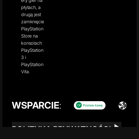
ery gier na
płytach, a
drugą jest
zamknięcie
PlayStation
Store na
konsolach
PlayStation
3 i
PlayStation
Vita.
WSPARCIE
:
POLITYKA PRYWATNOŚCI