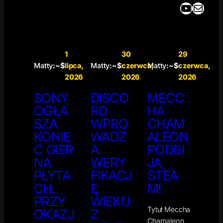
YouTube
Mail
1
30
29
Matty
:~$
lipca,
Matty
:~$
czerwca,
Matty
:~$
czerwca,
2026
2026
2026
SONY
DISCO
MECC
OGŁA
RD
HA
SZA
WPRO
CHAM
KONIE
WADZ
ALEON
C GIER
A
PODBI
NA
WERY
JA
PŁYTA
FIKACJ
STEA
CH.
Ę
M!
PRZY
WIEKU
Tytuł Meccha
OKAZJ
Z
Chamaleon