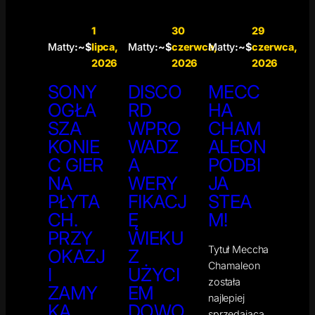
1
30
29
Matty
:~$
lipca,
Matty
:~$
czerwca,
Matty
:~$
czerwca,
2026
2026
2026
SONY
DISCO
MECC
OGŁA
RD
HA
SZA
WPRO
CHAM
KONIE
WADZ
ALEON
C GIER
A
PODBI
NA
WERY
JA
PŁYTA
FIKACJ
STEA
CH.
Ę
M!
PRZY
WIEKU
Tytuł Meccha
OKAZJ
Z
Chamaleon
I
UŻYCI
została
ZAMY
EM
najlepiej
KA
DOWO
sprzedającą