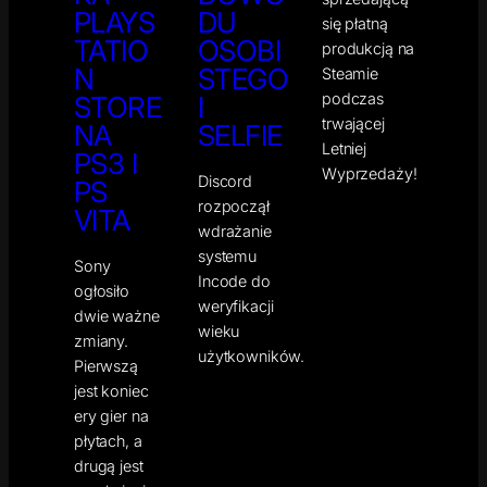
PLAYS
DU
się płatną
TATIO
OSOBI
produkcją na
N
STEGO
Steamie
podczas
STORE
I
trwającej
NA
SELFIE
Letniej
PS3 I
Wyprzedaży!
Discord
PS
rozpoczął
VITA
wdrażanie
systemu
Sony
Incode do
ogłosiło
weryfikacji
dwie ważne
wieku
zmiany.
użytkowników.
Pierwszą
jest koniec
ery gier na
płytach, a
drugą jest