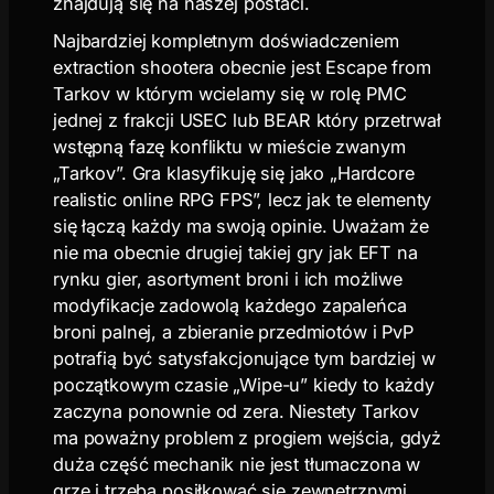
znajdują się na naszej postaci.
Najbardziej kompletnym doświadczeniem
extraction shootera obecnie jest Escape from
Tarkov w którym wcielamy się w rolę PMC
jednej z frakcji USEC lub BEAR który przetrwał
wstępną fazę konfliktu w mieście zwanym
„Tarkov”. Gra klasyfikuję się jako „Hardcore
realistic online RPG FPS”, lecz jak te elementy
się łączą każdy ma swoją opinie. Uważam że
nie ma obecnie drugiej takiej gry jak EFT na
rynku gier, asortyment broni i ich możliwe
modyfikacje zadowolą każdego zapaleńca
broni palnej, a zbieranie przedmiotów i PvP
potrafią być satysfakcjonujące tym bardziej w
początkowym czasie „Wipe-u” kiedy to każdy
zaczyna ponownie od zera. Niestety Tarkov
ma poważny problem z progiem wejścia, gdyż
duża część mechanik nie jest tłumaczona w
grze i trzeba posiłkować się zewnętrznymi