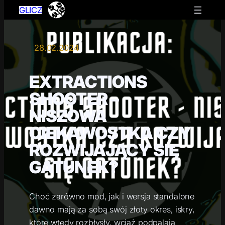
GLICZ
28.02.2024
EXTRACTIONS
SHOOTER –
NISZOWA
CIEKAWOSTKA CZY
ROZWIJAJĄCY SIĘ
GATUNEK?
Choć zarówno mod, jak i wersja standalone
dawno mają za sobą swój złoty okres, iskry,
które wtedy rozbłysły, wciąż podpalają