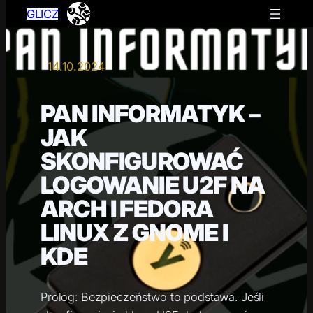
GLICZ
14.10.2024
PAN INFORMATYK –
JAK
SKONFIGUROWAĆ
LOGOWANIE U2F NA
ARCH I FEDORA
LINUX Z GNOME I
KDE
Prolog: Bezpieczeństwo to podstawa. Jeśli