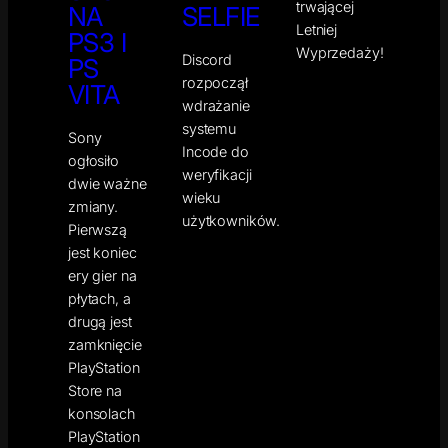
trwającej
NA
SELFIE
Letniej
PS3 I
Wyprzedaży!
Discord
PS
rozpoczął
VITA
wdrażanie
systemu
Sony
Incode do
ogłosiło
weryfikacji
dwie ważne
wieku
zmiany.
użytkowników.
Pierwszą
jest koniec
ery gier na
płytach, a
drugą jest
zamknięcie
PlayStation
Store na
konsolach
PlayStation