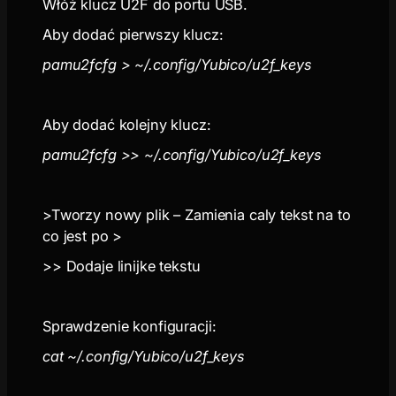
Włóż klucz U2F do portu USB.
Aby dodać pierwszy klucz:
pamu2fcfg > ~/.config/Yubico/u2f_keys
Aby dodać kolejny klucz:
pamu2fcfg >> ~/.config/Yubico/u2f_keys
>Tworzy nowy plik – Zamienia caly tekst na to
co jest po >
>> Dodaje linijke tekstu
Sprawdzenie konfiguracji:
cat ~/.config/Yubico/u2f_keys