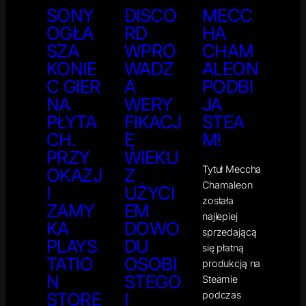
SONY
DISCO
MECC
OGŁA
RD
HA
SZA
WPRO
CHAM
KONIE
WADZ
ALEON
C GIER
A
PODBI
NA
WERY
JA
PŁYTA
FIKACJ
STEA
CH.
Ę
M!
PRZY
WIEKU
Tytuł Meccha
OKAZJ
Z
Chamaleon
I
UŻYCI
została
ZAMY
EM
najlepiej
KA
DOWO
sprzedającą
PLAYS
DU
się płatną
TATIO
OSOBI
produkcją na
N
STEGO
Steamie
podczas
STORE
I