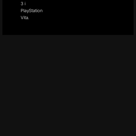
3 i
PlayStation
Vita.
WSPARCIE
:
POLITYKA PRYWATNOŚCI
KONTAKT
Copyright by © 2026 GLICZ.ORG