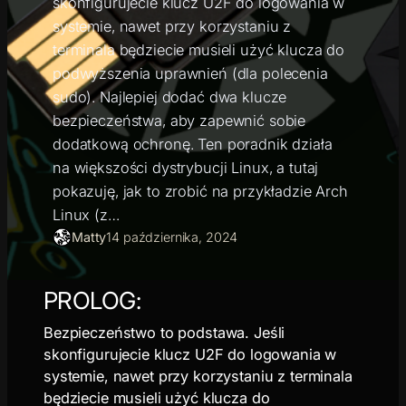
skonfigurujecie klucz U2F do logowania w
systemie, nawet przy korzystaniu z
terminala będziecie musieli użyć klucza do
podwyższenia uprawnień (dla polecenia
sudo). Najlepiej dodać dwa klucze
bezpieczeństwa, aby zapewnić sobie
dodatkową ochronę. Ten poradnik działa
na większości dystrybucji Linux, a tutaj
pokazuję, jak to zrobić na przykładzie Arch
Linux (z…
Matty
14 października, 2024
PROLOG:
Bezpieczeństwo to podstawa. Jeśli
skonfigurujecie klucz U2F do logowania w
systemie, nawet przy korzystaniu z terminala
będziecie musieli użyć klucza do