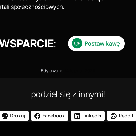
ortali społecznościowych.
WSPARCIE
:
Edytowano:
14 lutego, 2026
podziel się z innymi!
Drukuj
Facebook
LinkedIn
Reddit