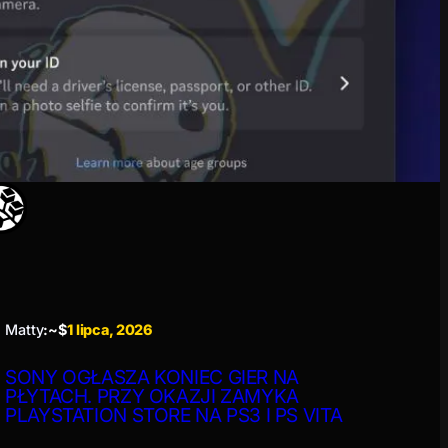
Matty
:~$
1 lipca, 2026
SONY OGŁASZA KONIEC GIER NA
PŁYTACH. PRZY OKAZJI ZAMYKA
PLAYSTATION STORE NA PS3 I PS VITA