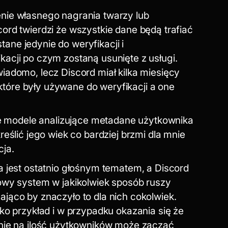
nie własnego nagrania twarzy lub
ord twierdzi że wszystkie dane będą trafiać
ne jedynie do weryfikacji i
acji po czym zostaną usunięte z usługi.
iadomo, lecz Discord miał kilka miesięcy
tóre były używane do weryfikacji a one
modele analizujące metadane użytkownika
reślić jego wiek co bardziej brzmi dla mnie
cja.
a jest ostatnio głośnym tematem, a Discord
nowy system w jakikolwiek sposób ruszy
jąco by znaczyło to dla nich cokolwiek.
ako przykład i w przypadku okazania się że
wnie na ilość użytkowników może zacząć