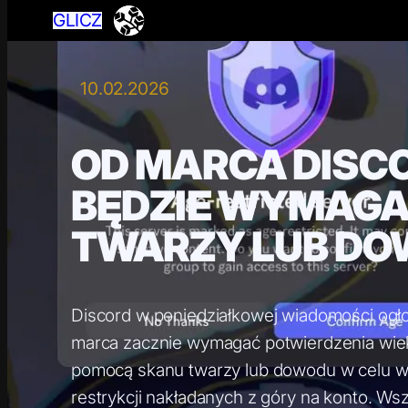
GLICZ
10.02.2026
OD MARCA DISC
BĘDZIE WYMAGA
TWARZY LUB D
Discord w poniedziałkowej wiadomości ogł
marca zacznie wymagać potwierdzenia wie
pomocą skanu twarzy lub dowodu w celu wery
restrykcji nakładanych z góry na konto. Ws