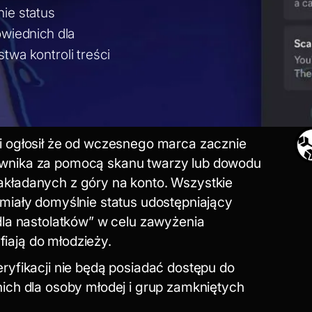
ie status
owiednich dla
wa kontroli treści
i ogłosił że od wczesnego marca zacznie
wnika za pomocą skanu twarzy lub dowodu
i nakładanych z góry na konto. Wszystkie
miały domyślnie status udostępniający
dla nastolatków” w celu zawyżenia
afiają do młodzieży.
ryfikacji nie będą posiadać dostępu do
ich dla osoby młodej i grup zamkniętych