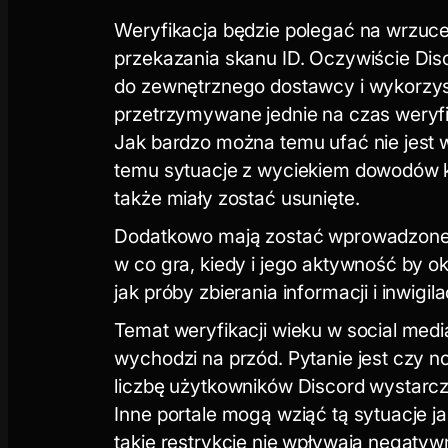
Weryfikacja będzie polegać na wrzuce
przekazania skanu ID. Oczywiście Disc
do zewnętrznego dostawcy i wykorzysta
przetrzymywane jednie na czas weryfik
Jak bardzo można temu ufać nie jest w
temu sytuacje z wyciekiem dowodów k
także miały zostać usunięte.
Dodatkowo mają zostać wprowadzone 
w co gra, kiedy i jego aktywność by ok
jak próby zbierania informacji i inwigila
Temat weryfikacji wieku w social medi
wychodzi na przód. Pytanie jest czy 
liczbę użytkowników Discord wystarcza
Inne portale mogą wziąć tą sytuacje j
takie restrykcje nie wpływają negaty