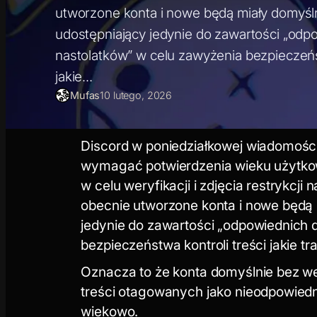
utworzone konta i nowe będą miały domyśln
udostępniający jedynie do zawartości „odp
nastolatków” w celu zawyżenia bezpieczeńst
jakie…
Mufas
10 lutego, 2026
Discord w poniedziałkowej wiadomośc
wymagać potwierdzenia wieku użytko
w celu weryfikacji i zdjęcia restrykcj
obecnie utworzone konta i nowe będą 
jedynie do zawartości „odpowiednich 
bezpieczeństwa kontroli treści jakie tr
Oznacza to że konta domyślnie bez we
treści otagowanych jako nieodpowiedn
wiekowo.