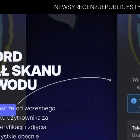
NEWSY
RECENZJE
PUBLICYST
ORD
Ł SKANU
OWODU
osił że od wczesnego
ku użytkownika za
fikacji i zdjęcia
zystkie obecnie