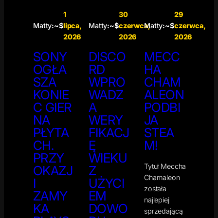
1
30
29
Matty
:~$
lipca,
Matty
:~$
czerwca,
Matty
:~$
czerwca,
2026
2026
2026
SONY
DISCO
MECC
OGŁA
RD
HA
SZA
WPRO
CHAM
KONIE
WADZ
ALEON
C GIER
A
PODBI
NA
WERY
JA
PŁYTA
FIKACJ
STEA
CH.
Ę
M!
PRZY
WIEKU
Tytuł Meccha
OKAZJ
Z
Chamaleon
I
UŻYCI
została
ZAMY
EM
najlepiej
KA
DOWO
sprzedającą