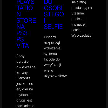
PLAYS
DU
się płatną
TATIO
OSOBI
produkcją na
N
STEGO
Steamie
podczas
STORE
I
trwającej
NA
SELFIE
Letniej
PS3 I
Wyprzedaży!
Discord
PS
rozpoczął
VITA
wdrażanie
systemu
Sony
Incode do
ogłosiło
weryfikacji
dwie ważne
wieku
zmiany.
użytkowników.
Pierwszą
jest koniec
ery gier na
płytach, a
drugą jest
zamknięcie