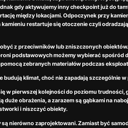
dnak gdy aktywujemy inny checkpoint już do tam
ortację między lokacjami. Odpoczynek przy kamieni
amieniu restartuje się otoczenie czyli odradzają
zdobyć z przeciwników lub zniszczonych obiektó
u broni podstawowych możemy wybierać spośród d
apomocą zebranych materiałów podczas eksploata
e budują klimat, choć nie zapadają szczególnie w
ę w pierwszej kolejności do poziomu trudności, g
ą duże obrażenia, a zarazem są gąbkami na naboj
stworki i niszczyć obiekty.
są nierówno zaprojektowani. Zamiast być samod