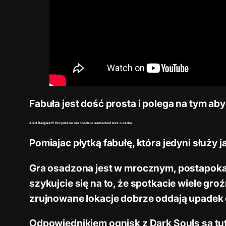
Fabuła jest dość prosta i polega na tym ab
Alert Dadjoke!!! Oczywiście nie chodzi o samochód lecz o osobe.
Pomiajac płytką fabułę, która jedyni służy 
Gra osadzona jest w mrocznym, postapokal
szykujcie się na to, że spotkacie wiele gr
zrujnowane lokacje dobrze oddają upadek cy
Odpowiednikiem ognisk z Dark Souls są tut