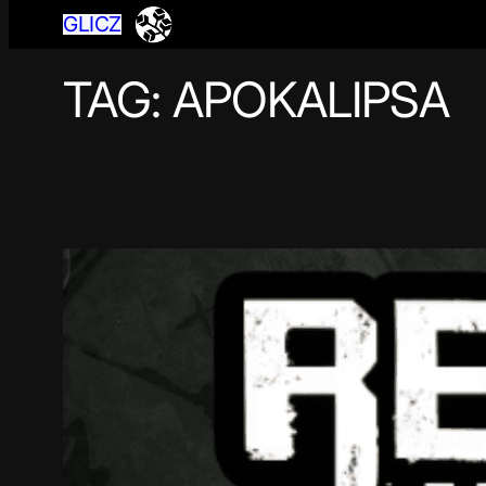
GLICZ
TAG:
APOKALIPSA
Przejdź
do
treści