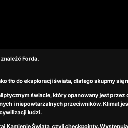
y znaleźć Forda.
jako tło do eksploracji świata, dlatego skupmy się
iptycznym świacie, który opanowany jest przez d
oźnych i niepowtarzalnych przeciwników. Klimat jes
wilizacji ludzi.
aj Kamienie Świata, czyli checkpointy. Występują 