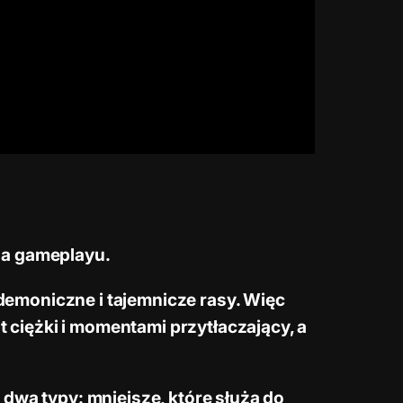
 na gameplayu.
emoniczne i tajemnicze rasy. Więc
t ciężki i momentami przytłaczający, a
dwa typy: mniejsze, które służą do