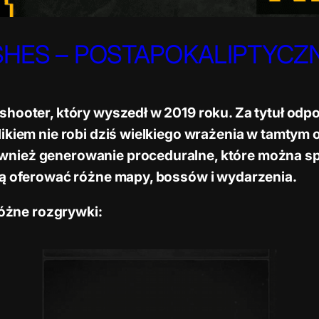
SHES – POSTAPOKALIPTYCZ
shooter, który wyszedł w 2019 roku. Za tytuł od
ikiem nie robi dziś wielkiego wrażenia w tamtym 
nież generowanie proceduralne, które można spo
gą oferować różne mapy, bossów i wydarzenia.
różne rozgrywki: