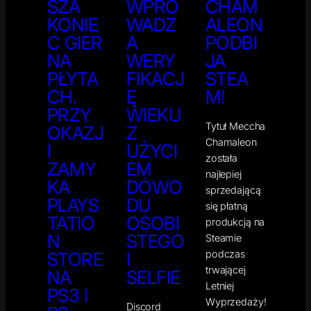
SZA
WPRO
CHAM
KONIE
WADZ
ALEON
C GIER
A
PODBI
NA
WERY
JA
PŁYTA
FIKACJ
STEA
CH.
Ę
M!
PRZY
WIEKU
Tytuł Meccha
OKAZJ
Z
Chamaleon
I
UŻYCI
została
ZAMY
EM
najlepiej
KA
DOWO
sprzedającą
PLAYS
DU
się płatną
TATIO
OSOBI
produkcją na
N
STEGO
Steamie
podczas
STORE
I
trwającej
NA
SELFIE
Letniej
PS3 I
Wyprzedaży!
Discord