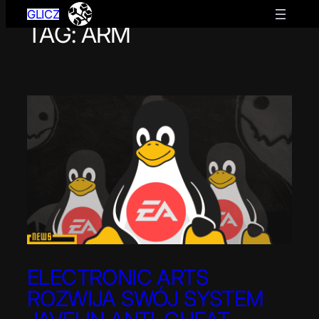
GLICZ
TAG:
ARM
Przejdź
do
treści
ELECTRONIC ARTS
ROZWIJA SWÓJ SYSTEM