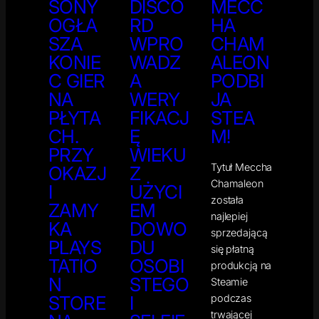
SONY
DISCO
MECC
OGŁA
RD
HA
SZA
WPRO
CHAM
KONIE
WADZ
ALEON
C GIER
A
PODBI
NA
WERY
JA
PŁYTA
FIKACJ
STEA
CH.
Ę
M!
PRZY
WIEKU
Tytuł Meccha
OKAZJ
Z
Chamaleon
I
UŻYCI
została
ZAMY
EM
najlepiej
KA
DOWO
sprzedającą
PLAYS
DU
się płatną
TATIO
OSOBI
produkcją na
N
STEGO
Steamie
podczas
STORE
I
trwającej