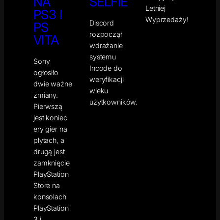
NA
SELFIE
Letniej
PS3 I
Wyprzedaży!
Discord
PS
rozpoczął
VITA
wdrażanie
systemu
Sony
Incode do
ogłosiło
weryfikacji
dwie ważne
wieku
zmiany.
użytkowników.
Pierwszą
jest koniec
ery gier na
płytach, a
drugą jest
zamknięcie
PlayStation
Store na
konsolach
PlayStation
3 i