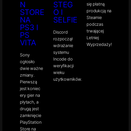
N
STEG
się płatną
STORE
O I
produkcją na
Steamie
NA
SELFIE
podczas
PS3 I
trwającej
Discord
PS
Letniej
rozpoczął
VITA
Wyprzedaży!
wdrażanie
systemu
Sony
Incode do
ogłosiło
weryfikacji
dwie ważne
wieku
zmiany.
użytkowników.
Pierwszą
jest koniec
ery gier na
płytach, a
drugą jest
zamknięcie
PlayStation
Store na