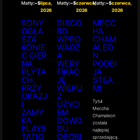
Matty
:~$
lipca,
Matty
:~$
czerwca,
Matty
:~$
czerwca,
2026
2026
2026
SONY
DISCO
MECC
OGŁA
RD
HA
SZA
WPRO
CHAM
KONIE
WADZ
ALEO
C GIER
A
N
NA
WERY
PODBI
PŁYTA
FIKAC
JA
CH.
JĘ
STEA
PRZY
WIEKU
M!
OKAZJ
Z
Tytuł
I
UŻYCI
Meccha
ZAMY
EM
Chamaleon
KA
DOWO
została
PLAYS
DU
najlepiej
TATIO
OSOBI
sprzedającą