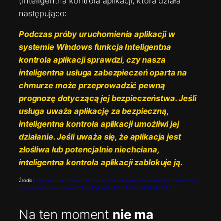
(Inteligentna kontrola aplikacji, która działa
następująco:
Podczas próby uruchomienia aplikacji w
systemie Windows funkcja Inteligentna
kontrola aplikacji sprawdzi, czy nasza
inteligentna usługa zabezpieczeń oparta na
chmurze może przeprowadzić pewną
prognozę dotyczącą jej bezpieczeństwa. Jeśli
usługa uważa aplikację za bezpieczną,
inteligentna kontrola aplikacji umożliwi jej
działanie. Jeśli uważa się, że aplikacja jest
złośliwa lub potencjalnie niechciana,
inteligentna kontrola aplikacji zablokuje ją.
Źródło:
https://support.microsoft.com/pl-pl/windows/kontrola-aplikacji-inteligentnej-
często-zadawane-pytania-285ea03d-fa88-4d56-882e-6698afdb7003
Na ten moment
nie ma