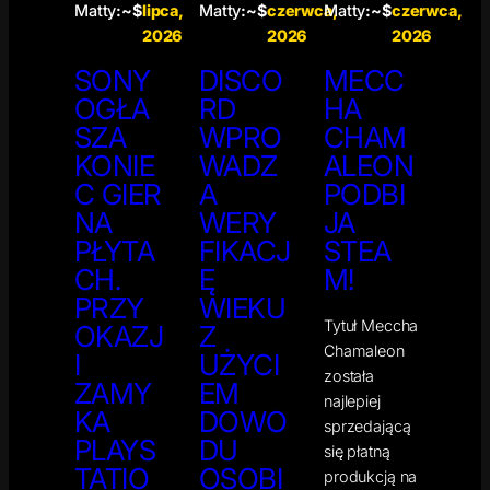
Matty
:~$
lipca,
Matty
:~$
czerwca,
Matty
:~$
czerwca,
2026
2026
2026
SONY
DISCO
MECC
OGŁA
RD
HA
SZA
WPRO
CHAM
KONIE
WADZ
ALEON
C GIER
A
PODBI
NA
WERY
JA
PŁYTA
FIKACJ
STEA
CH.
Ę
M!
PRZY
WIEKU
Tytuł Meccha
OKAZJ
Z
Chamaleon
I
UŻYCI
została
ZAMY
EM
najlepiej
KA
DOWO
sprzedającą
PLAYS
DU
się płatną
TATIO
OSOBI
produkcją na