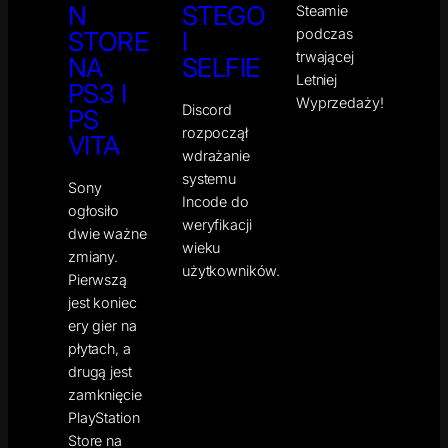
N
STEGO
Steamie
podczas
STORE
I
trwającej
NA
SELFIE
Letniej
PS3 I
Wyprzedaży!
Discord
PS
rozpoczął
VITA
wdrażanie
systemu
Sony
Incode do
ogłosiło
weryfikacji
dwie ważne
wieku
zmiany.
użytkowników.
Pierwszą
jest koniec
ery gier na
płytach, a
drugą jest
zamknięcie
PlayStation
Store na