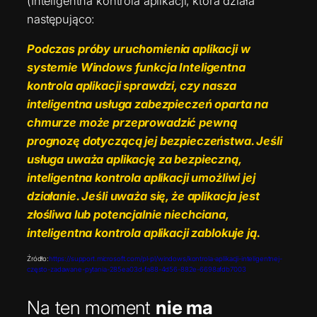
(Inteligentna kontrola aplikacji, która działa
następująco:
Podczas próby uruchomienia aplikacji w
systemie Windows funkcja Inteligentna
kontrola aplikacji sprawdzi, czy nasza
inteligentna usługa zabezpieczeń oparta na
chmurze może przeprowadzić pewną
prognozę dotyczącą jej bezpieczeństwa. Jeśli
usługa uważa aplikację za bezpieczną,
inteligentna kontrola aplikacji umożliwi jej
działanie. Jeśli uważa się, że aplikacja jest
złośliwa lub potencjalnie niechciana,
inteligentna kontrola aplikacji zablokuje ją.
Źródło:
https://support.microsoft.com/pl-pl/windows/kontrola-aplikacji-inteligentnej-
często-zadawane-pytania-285ea03d-fa88-4d56-882e-6698afdb7003
Na ten moment
nie ma