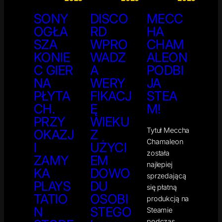
SONY
DISCO
MECC
OGŁA
RD
HA
SZA
WPRO
CHAM
KONIE
WADZ
ALEON
C GIER
A
PODBI
NA
WERY
JA
PŁYTA
FIKACJ
STEA
CH.
Ę
M!
PRZY
WIEKU
Tytuł Meccha
OKAZJ
Z
Chamaleon
I
UŻYCI
została
ZAMY
EM
najlepiej
KA
DOWO
sprzedającą
PLAYS
DU
się płatną
TATIO
OSOBI
produkcją na
N
STEGO
Steamie
podczas