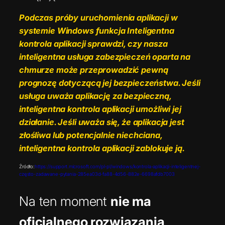
Podczas próby uruchomienia aplikacji w
systemie Windows funkcja Inteligentna
kontrola aplikacji sprawdzi, czy nasza
inteligentna usługa zabezpieczeń oparta na
chmurze może przeprowadzić pewną
prognozę dotyczącą jej bezpieczeństwa. Jeśli
usługa uważa aplikację za bezpieczną,
inteligentna kontrola aplikacji umożliwi jej
działanie. Jeśli uważa się, że aplikacja jest
złośliwa lub potencjalnie niechciana,
inteligentna kontrola aplikacji zablokuje ją.
Źródło:
https://support.microsoft.com/pl-pl/windows/kontrola-aplikacji-inteligentnej-
często-zadawane-pytania-285ea03d-fa88-4d56-882e-6698afdb7003
Na ten moment
nie ma
oficjalnego rozwiązania
.