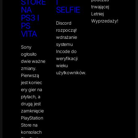
STORE
I
trwającej
NA
SELFIE
Letniej
PS3 I
Wyprzedaży!
Discord
PS
rozpoczął
VITA
wdrażanie
systemu
Sony
Incode do
ogłosiło
weryfikacji
dwie ważne
wieku
zmiany.
użytkowników.
Pierwszą
jest koniec
ery gier na
płytach, a
drugą jest
zamknięcie
PlayStation
Store na
konsolach