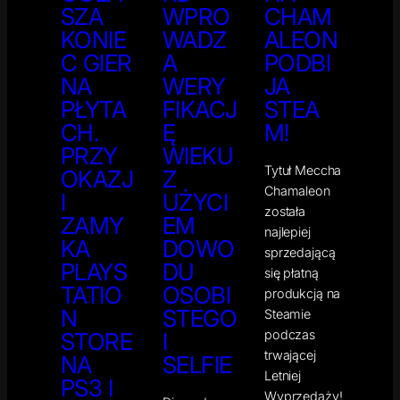
SZA
WPRO
CHAM
KONIE
WADZ
ALEON
C GIER
A
PODBI
NA
WERY
JA
PŁYTA
FIKACJ
STEA
CH.
Ę
M!
PRZY
WIEKU
Tytuł Meccha
OKAZJ
Z
Chamaleon
I
UŻYCI
została
ZAMY
EM
najlepiej
KA
DOWO
sprzedającą
PLAYS
DU
się płatną
TATIO
OSOBI
produkcją na
N
STEGO
Steamie
podczas
STORE
I
trwającej
NA
SELFIE
Letniej
PS3 I
Wyprzedaży!