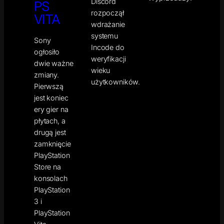
Discord
PS
rozpoczął
VITA
wdrażanie
systemu
Sony
Incode do
ogłosiło
weryfikacji
dwie ważne
wieku
zmiany.
użytkowników.
Pierwszą
jest koniec
ery gier na
płytach, a
drugą jest
zamknięcie
PlayStation
Store na
konsolach
PlayStation
3 i
PlayStation