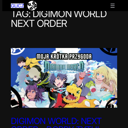
GLICZ
TAG:
DIGIMON WORLD
Przejdź
do
NEXT ORDER
treści
DIGIMON WORLD: NEXT