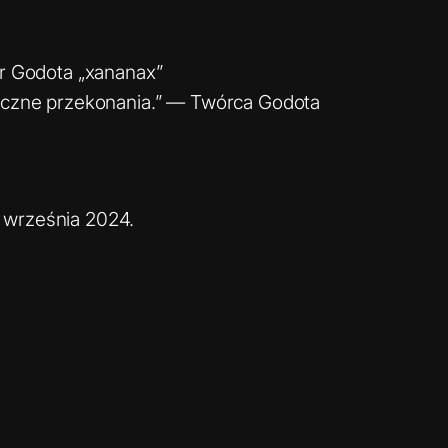
or Godota „xananax”
tyczne przekonania.” — Twórca Godota
 września 2024.