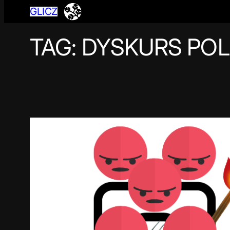
GLICZ
TAG:
DYSKURS POL
Przejdź
do
treści