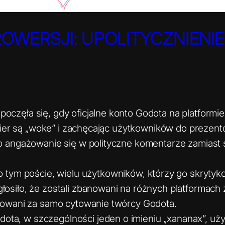
WERSJI: UPOLITYCZNIENIE 
poczęła się, gdy oficjalne konto Godota na platformie
 gier są „woke” i zachęcając użytkowników do prezen
o angażowanie się w polityczne komentarze zamiast s
o tym poście, wielu użytkowników, którzy go skrytyk
osiło, że zostali zbanowani na różnych platformach 
anowani za samo cytowanie twórcy Godota.
ota, w szczególności jeden o imieniu „xananax”, użyl