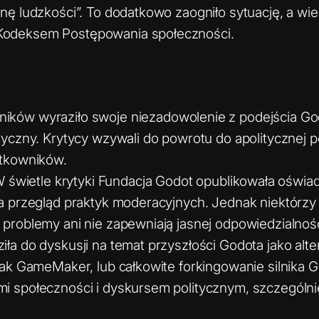
nę ludzkości”. To dodatkowo zaogniło sytuację, a wie
Kodeksem Postępowania społeczności.
ników wyraziło swoje niezadowolenie z podejścia God
tyczny. Krytycy wzywali do powrotu do apolitycznej p
ytkowników.
W świetle krytyki Fundacja Godot opublikowała oświa
a przegląd praktyk moderacyjnych. Jednak niektórzy 
problemy ani nie zapewniają jasnej odpowiedzialnośc
iła do dyskusji na temat przyszłości Godota jako alte
jak GameMaker, lub całkowite forkingowanie silnika Go
 społeczności i dyskursem politycznym, szczególnie 