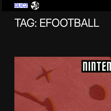
GLICZ
TAG:
EFOOTBALL
Przejdź
do
treści