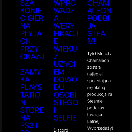
SZA
WPRO
CHAM
KONIE
WADZ
ALEON
C GIER
A
PODBI
NA
WERY
JA
PŁYTA
FIKACJ
STEA
CH.
Ę
M!
PRZY
WIEKU
Tytuł Meccha
OKAZJ
Z
Chamaleon
I
UŻYCI
została
ZAMY
EM
najlepiej
KA
DOWO
sprzedającą
PLAYS
DU
się płatną
TATIO
OSOBI
produkcją na
N
STEGO
Steamie
podczas
STORE
I
trwającej
NA
SELFIE
Letniej
PS3 I
Wyprzedaży!
Discord