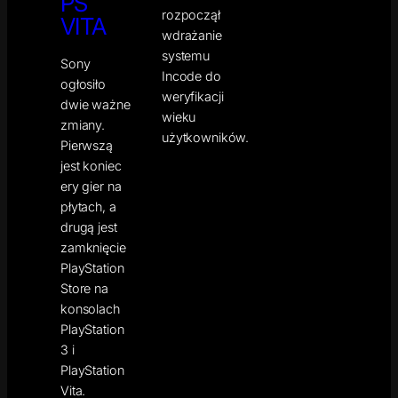
PS
rozpoczął
VITA
wdrażanie
systemu
Sony
Incode do
ogłosiło
weryfikacji
dwie ważne
wieku
zmiany.
użytkowników.
Pierwszą
jest koniec
ery gier na
płytach, a
drugą jest
zamknięcie
PlayStation
Store na
konsolach
PlayStation
3 i
PlayStation
Vita.