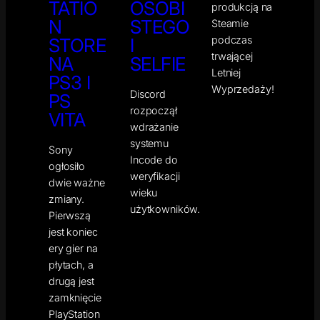
TATIO
OSOBI
produkcją na
N
STEGO
Steamie
podczas
STORE
I
trwającej
NA
SELFIE
Letniej
PS3 I
Wyprzedaży!
Discord
PS
rozpoczął
VITA
wdrażanie
systemu
Sony
Incode do
ogłosiło
weryfikacji
dwie ważne
wieku
zmiany.
użytkowników.
Pierwszą
jest koniec
ery gier na
płytach, a
drugą jest
zamknięcie
PlayStation