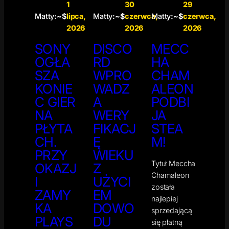
1
30
29
Matty
:~$
lipca,
Matty
:~$
czerwca,
Matty
:~$
czerwca,
2026
2026
2026
SONY
DISCO
MECC
OGŁA
RD
HA
SZA
WPRO
CHAM
KONIE
WADZ
ALEON
C GIER
A
PODBI
NA
WERY
JA
PŁYTA
FIKACJ
STEA
CH.
Ę
M!
PRZY
WIEKU
Tytuł Meccha
OKAZJ
Z
Chamaleon
I
UŻYCI
została
ZAMY
EM
najlepiej
KA
DOWO
sprzedającą
PLAYS
DU
się płatną