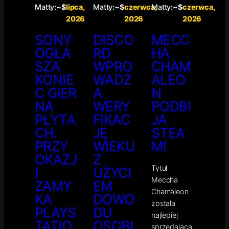
Matty
:~$
lipca,
Matty
:~$
czerwca,
Matty
:~$
czerwca,
2026
2026
2026
SONY
DISCO
MECC
OGŁA
RD
HA
SZA
WPRO
CHAM
KONIE
WADZ
ALEO
C GIER
A
N
NA
WERY
PODBI
PŁYTA
FIKAC
JA
CH.
JĘ
STEA
PRZY
WIEKU
M!
OKAZJ
Z
Tytuł
I
UŻYCI
Meccha
ZAMY
EM
Chamaleon
KA
DOWO
została
PLAYS
DU
najlepiej
TATIO
OSOBI
sprzedającą