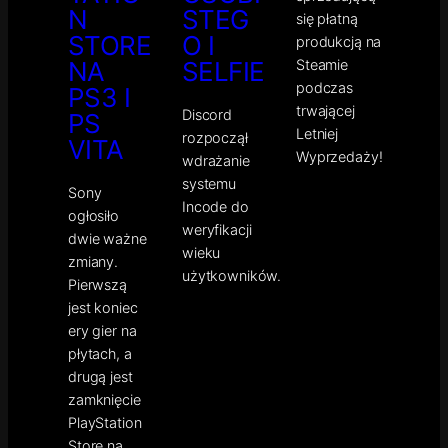
N
STEG
się płatną
STORE
O I
produkcją na
Steamie
NA
SELFIE
podczas
PS3 I
trwającej
Discord
PS
Letniej
rozpoczął
VITA
Wyprzedaży!
wdrażanie
systemu
Sony
Incode do
ogłosiło
weryfikacji
dwie ważne
wieku
zmiany.
użytkowników.
Pierwszą
jest koniec
ery gier na
płytach, a
drugą jest
zamknięcie
PlayStation
Store na