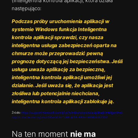
(Inteligentna kontrola aplikacji, która działa
następująco:
Podczas próby uruchomienia aplikacji w
systemie Windows funkcja Inteligentna
kontrola aplikacji sprawdzi, czy nasza
inteligentna usługa zabezpieczeń oparta na
chmurze może przeprowadzić pewną
prognozę dotyczącą jej bezpieczeństwa. Jeśli
usługa uważa aplikację za bezpieczną,
inteligentna kontrola aplikacji umożliwi jej
działanie. Jeśli uważa się, że aplikacja jest
złośliwa lub potencjalnie niechciana,
inteligentna kontrola aplikacji zablokuje ją.
Źródło:
https://support.microsoft.com/pl-pl/windows/kontrola-aplikacji-inteligentnej-
często-zadawane-pytania-285ea03d-fa88-4d56-882e-6698afdb7003
Na ten moment
nie ma