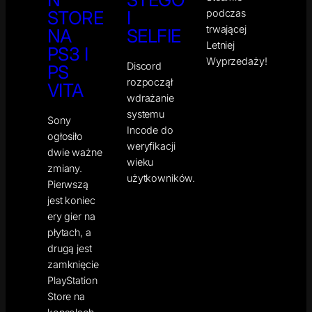
podczas
STORE
I
trwającej
NA
SELFIE
Letniej
PS3 I
Wyprzedaży!
Discord
PS
rozpoczął
VITA
wdrażanie
systemu
Sony
Incode do
ogłosiło
weryfikacji
dwie ważne
wieku
zmiany.
użytkowników.
Pierwszą
jest koniec
ery gier na
płytach, a
drugą jest
zamknięcie
PlayStation
Store na