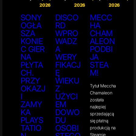
2026
2026
2026
SONY
DISCO
MECC
OGŁA
RD
HA
SZA
WPRO
CHAM
KONIE
WADZ
ALEON
C GIER
A
PODBI
NA
WERY
JA
PŁYTA
FIKACJ
STEA
CH.
Ę
M!
PRZY
WIEKU
Tytuł Meccha
OKAZJ
Z
Chamaleon
I
UŻYCI
została
ZAMY
EM
najlepiej
KA
DOWO
sprzedającą
PLAYS
DU
się płatną
TATIO
OSOBI
produkcją na
N
STEGO
Steamie