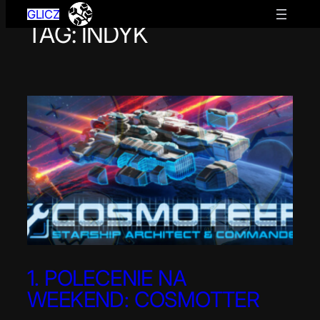
GLICZ
TAG:
INDYK
Przejdź
do
treści
1. POLECENIE NA
WEEKEND: COSMOTTER