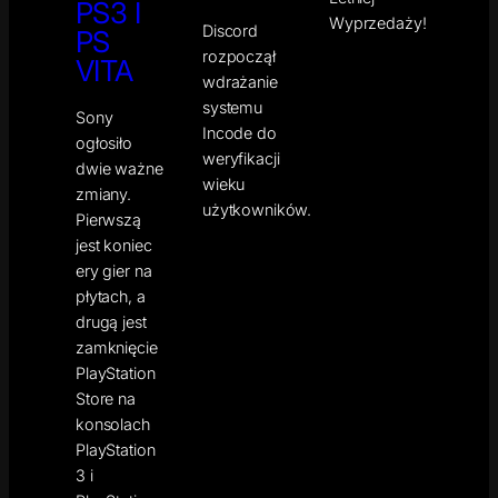
PS3 I
Wyprzedaży!
Discord
PS
rozpoczął
VITA
wdrażanie
systemu
Sony
Incode do
ogłosiło
weryfikacji
dwie ważne
wieku
zmiany.
użytkowników.
Pierwszą
jest koniec
ery gier na
płytach, a
drugą jest
zamknięcie
PlayStation
Store na
konsolach
PlayStation
3 i