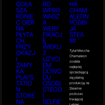
OGŁA
RD
HA
SZA
WPRO
CHAM
KONIE
WADZ
ALEON
C GIER
A
PODBI
NA
WERY
JA
PŁYTA
FIKACJ
STEA
CH.
Ę
M!
PRZY
WIEKU
Tytuł Meccha
OKAZJ
Z
Chamaleon
I
UŻYCI
została
ZAMY
EM
najlepiej
KA
DOWO
sprzedającą
PLAYS
DU
się płatną
TATIO
OSOBI
produkcją na
N
STEGO
Steamie
podczas
STORE
I
trwającej
NA
SELFIE
Letniej