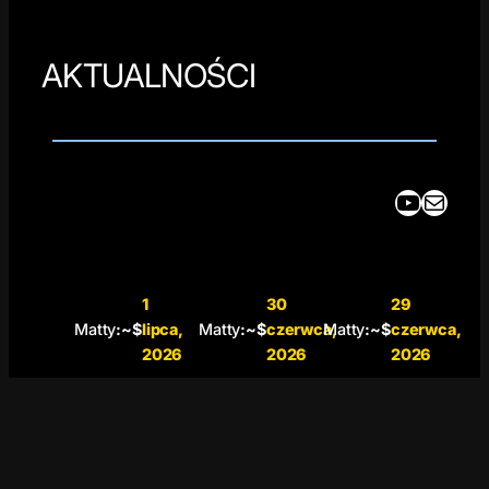
AKTUALNOŚCI
YouTube
Mail
1
30
29
Matty
:~$
lipca,
Matty
:~$
czerwca,
Matty
:~$
czerwca,
2026
2026
2026
SONY
DISCO
MECC
OGŁA
RD
HA
SZA
WPRO
CHAM
KONIE
WADZ
ALEON