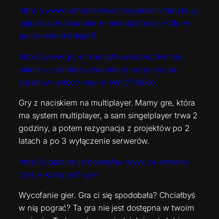
https://www.komputerswiat.pl/gamezilla/artykuly/
najbardziej-absurdalne-mikroplatnosci-i-dlc-w-
grach-wideo/64sjd61
https://www.gry-online.pl/newsroom/tworca-
plants-vs-zombies-zwolniony-przez-ea-za-
sprzeciw-wobec-pay-to-win/z71a0ad
Gry z naciskiem na multiplayer. Mamy gre, która
ma system multiplayer, a sam singelplayer trwa 2
godziny, a potem rezygnacja z projektów po 2
latach a po 3 wyłączenie serwerów.
https://cdaction.pl/newsy/ea-wylacza-serwery-
trzech-kolejnych-gier
Wycofanie gier. Gra ci się spodobała? Chciałbyś
w nią pograć? Ta gra nie jest dostępna w twoim