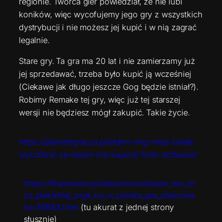
regionie. Twórca gier powiedział, że nie lubi
koników, więc wycofujemy jego gry z wszystkich
dystrybucji i nie możesz jej kupić i w nią zagrać
legalnie.
Stare gry. Ta gra ma 20 lat i nie zamierzamy już
jej sprzedawać, trzeba było kupić ją wcześniej
(Ciekawe jak długo jeszcze Gog będzie istniał?).
Robimy Remake tej gry, więc już tej starszej
wersji nie będziesz mógł zakupić. Takie życie.
https://planetagracza.pl/elden-ring-ninja-blade-
wycofane-ze-steam-nie-kupicie-from-software/
https://ithardware.pl/aktualnosci/steam_nie_ch
ce_piekielnej_orgii_na_vr_polska_gra_zbanowa
na-26683.html
(tu akurat z jednej strony
słusznie)