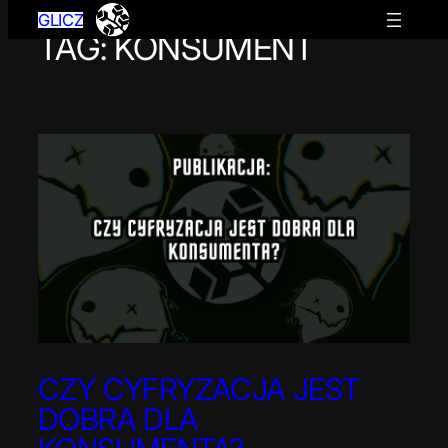
GLICZ
TAG:
KONSUMENT
Przejdź
do
treści
CZY CYFRYZACJA JEST
DOBRA DLA