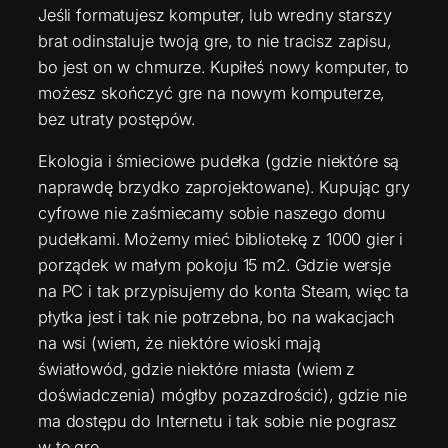
Jeśli formatujesz komputer, lub wredny starszy
brat odinstaluje twoją gre, to nie tracisz zapisu,
bo jest on w chmurze. Kupiłeś nowy komputer, to
możesz skończyć gre na nowym komputerze,
bez utraty postępów.
Ekologia i śmieciowe pudełka (gdzie niektóre są
naprawdę brzydko zaprojektowane). Kupując gry
cyfrowe nie zaśmiecamy sobie naszego domu
pudełkami. Możemy mieć bibliotekę z 1000 gier i
porządek w małym pokoju 15 m2. Gdzie wersje
na PC i tak przypisujemy do konta Steam, więc ta
płytka jest i tak nie potrzebna, bo na wakacjach
na wsi (wiem, że niektóre wioski mają
światłowód, gdzie niektóre miasta (wiem z
doświadczenia) mógłby pozazdrościć), gdzie nie
ma dostępu do Internetu i tak sobie nie pograsz
w te grę.