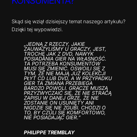
KONSUMENTA?
Skąd się wziął dzisiejszy temat naszego artykułu?
Dzięki tej wypowiedzi.
„JEDNĄ Z RZECZY, JAKIE
ZAUWAŻYLIŚMY U GRACZY, JEST,
TROCHĘ JAK Z DVD, NAWYK
POSIADANIA GIER NA WŁASNOŚĆ.
TA POTRZEBA KONSUMENTÓW
MUSI SIĘ ZMIENIĆ. OSWOILI SIĘ Z
TYM, ŻE NIE MAJĄ JUŻ KOLEKCJI
PŁYT CD LUB DVD, A W PRZYPADKU
GIER TA ZMIANA PRZEBIEGA
BARDZO POWOLI. GRACZE MUSZĄ
PRZYZWYCZAIĆ SIĘ, ŻE NIE STRACĄ
ZAPISU W DANEJ GRZE, ŻE NIE
ZOSTANIE ON USUNIĘTY ANI
NIGDZIE SIĘ NIE ZGUBI. CHODZI O
TO, BY CZULI SIĘ KOMFORTOWO,
NIE POSIADAJĄC GIER.”
PHILIPPE TREMBLAY