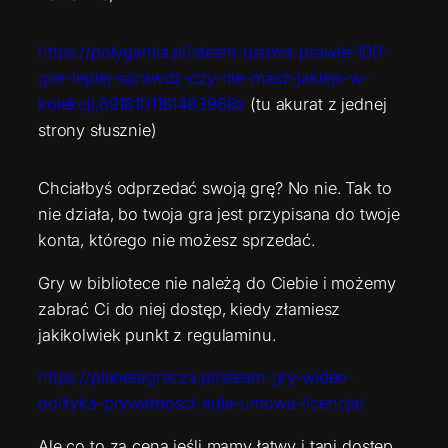
https://polygamia.pl/steam-usuwa-prawie-100-
gier-lepiej-sprawdz-czy-nie-masz-jakiejs-w-
kolekcji,6918101181483968a
(tu akurat z jednej
strony słusznie)
Chciałbyś odprzedać swoją grę? No nie. Tak to
nie działa, bo twoja gra jest przypisana do twoje
konta, którego nie możesz sprzedać.
Gry w bibliotece nie należą do Ciebie i możemy
zabrać Ci do niej dostęp, kiedy złamiesz
jakikolwiek punkt z regulaminu.
https://planetagracza.pl/steam-gry-wideo-
polityka-prywatnosci-eula-umowa-licencja/
Ale co to za cena jeśli mamy łatwy i tani dostęp