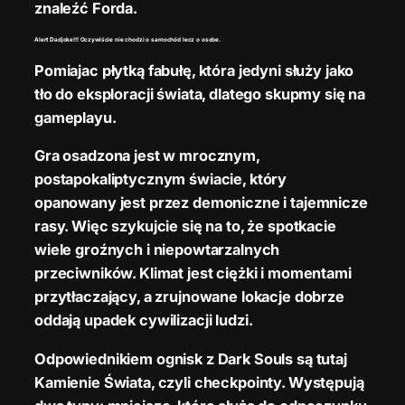
znaleźć Forda.
Alert Dadjoke!!! Oczywiście nie chodzi o samochód lecz o osobe.
Pomiajac płytką fabułę, która jedyni służy jako
tło do eksploracji świata, dlatego skupmy się na
gameplayu.
Gra osadzona jest w mrocznym,
postapokaliptycznym świacie, który
opanowany jest przez demoniczne i tajemnicze
rasy. Więc szykujcie się na to, że spotkacie
wiele groźnych i niepowtarzalnych
przeciwników. Klimat jest ciężki i momentami
przytłaczający, a zrujnowane lokacje dobrze
oddają upadek cywilizacji ludzi.
Odpowiednikiem ognisk z Dark Souls są tutaj
Kamienie Świata, czyli checkpointy. Występują