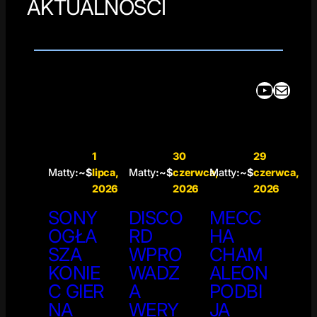
AKTUALNOŚCI
YouTube
Mail
1
30
29
Matty
:~$
lipca,
Matty
:~$
czerwca,
Matty
:~$
czerwca,
2026
2026
2026
SONY
DISCO
MECC
OGŁA
RD
HA
SZA
WPRO
CHAM
KONIE
WADZ
ALEON
C GIER
A
PODBI
NA
WERY
JA