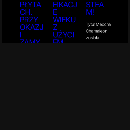
PŁYTA
FIKACJ
STEA
CH.
Ę
M!
PRZY
WIEKU
Tytuł Meccha
OKAZJ
Z
Chamaleon
I
UŻYCI
została
ZAMY
EM
najlepiej
KA
DOWO
sprzedającą
PLAYS
DU
się płatną
TATIO
OSOBI
produkcją na
N
STEGO
Steamie
podczas
STORE
I
trwającej
NA
SELFIE
Letniej
PS3 I
Wyprzedaży!
Discord
PS
rozpoczął
VITA
wdrażanie
systemu
Sony
Incode do
ogłosiło