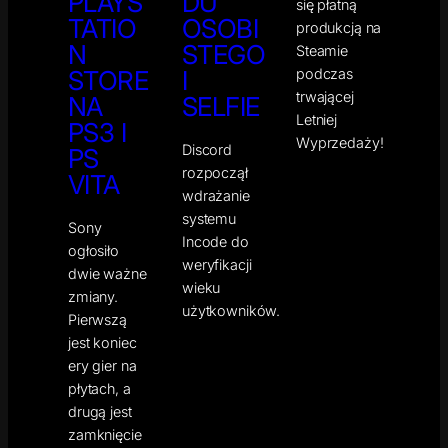
PLAYS
DU
się płatną
TATIO
OSOBI
produkcją na
N
STEGO
Steamie
podczas
STORE
I
trwającej
NA
SELFIE
Letniej
PS3 I
Wyprzedaży!
Discord
PS
rozpoczął
VITA
wdrażanie
systemu
Sony
Incode do
ogłosiło
weryfikacji
dwie ważne
wieku
zmiany.
użytkowników.
Pierwszą
jest koniec
ery gier na
płytach, a
drugą jest
zamknięcie