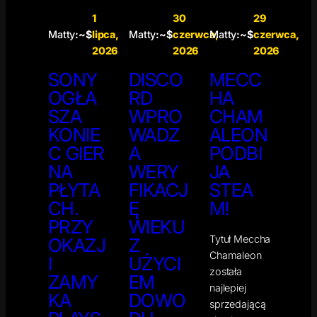
1
30
29
Matty
:~$
lipca,
Matty
:~$
czerwca,
Matty
:~$
czerwca,
2026
2026
2026
SONY
DISCO
MECC
OGŁA
RD
HA
SZA
WPRO
CHAM
KONIE
WADZ
ALEON
C GIER
A
PODBI
NA
WERY
JA
PŁYTA
FIKACJ
STEA
CH.
Ę
M!
PRZY
WIEKU
Tytuł Meccha
OKAZJ
Z
Chamaleon
I
UŻYCI
została
ZAMY
EM
najlepiej
KA
DOWO
sprzedającą