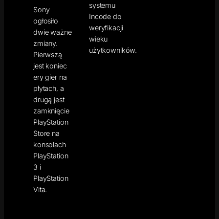
systemu
Sony
Incode do
ogłosiło
weryfikacji
dwie ważne
wieku
zmiany.
użytkowników.
Pierwszą
jest koniec
ery gier na
płytach, a
drugą jest
zamknięcie
PlayStation
Store na
konsolach
PlayStation
3 i
PlayStation
Vita.