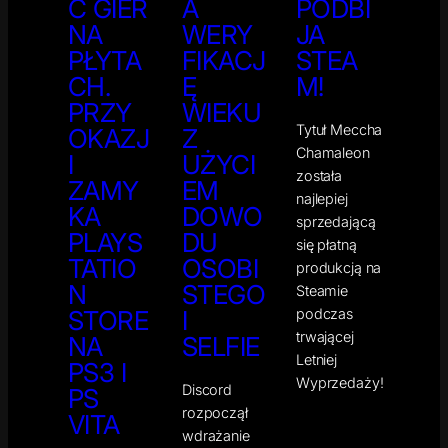
C GIER
A
PODBI
NA
WERY
JA
PŁYTA
FIKACJ
STEA
CH.
Ę
M!
PRZY
WIEKU
Tytuł Meccha
OKAZJ
Z
Chamaleon
I
UŻYCI
została
ZAMY
EM
najlepiej
KA
DOWO
sprzedającą
PLAYS
DU
się płatną
TATIO
OSOBI
produkcją na
N
STEGO
Steamie
podczas
STORE
I
trwającej
NA
SELFIE
Letniej
PS3 I
Wyprzedaży!
Discord
PS
rozpoczął
VITA
wdrażanie