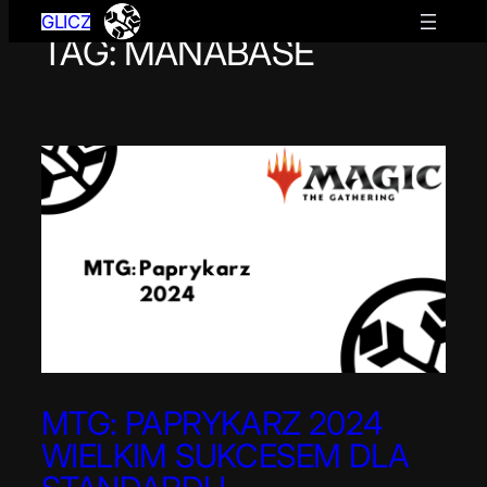
GLICZ
TAG:
MANABASE
Przejdź
do
treści
MTG: PAPRYKARZ 2024
WIELKIM SUKCESEM DLA