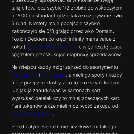
przeskoczył spróbować sił w Pionierze swoją
talią elfów, lecz szybie 1/2 zrobiło że wskoczyłem
o 15:00 na standard gdzie także rozgrywane było
6 rund. Niestety moje podejście szybko
zakończyło się 0/3 grając przeciwko Domain,
Toxic i Deckiem co kręcił infinity mana value z
kotła (
Agatha’s Soul Cauldron
), więc resztę czasu
spędziłem przeszukując crapboxy sprzedawców.
Na miejscu każdy mógł zajrzeć do asortymentu
MagicTown
i
MTG spotu
, a mieli go spory i każdy
mógł przejrzeć klastry z co to droższymi kartami
lub jak ja zanurkować w kartonach kart i
wyszukać perełek czy to mniej znaczących kart.
Fani tokenów także mieli możliwość zakupu od
Agu makes tokens
.
Przed całym eventem nie oczekiwałem takiego