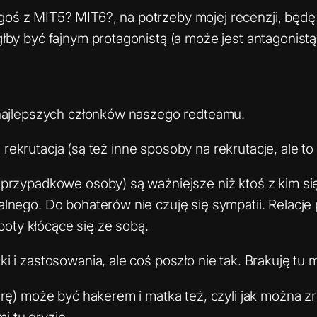
oś z MIT5? MIT6?, na potrzeby mojej recenzji, będ
łby być fajnym protagonistą (a może jest antagonistą
 najlepszych członków naszego redteamu.
 i rekrutacja (są też inne sposoby na rekrutacje, ale t
przypadkowe osoby) są ważniejsze niż ktoś z kim się
lnego. Do bohaterów nie czuję się sympatii. Relacje
a boty kłócące się ze sobą.
 i zastosowania, ale coś poszło nie tak. Brakuję tu 
grę) może być hakerem i matka też, czyli jak można z
i tu gryzie.