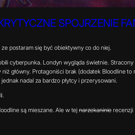
KRYTYCZNE SPOJRZENIE FA
e, ze postaram się być obiektywny co do niej.
bili cyberpunka. Londyn wygląda świetnie. Stracony p
niż główny. Protagoniści brak (dodatek Bloodline to
 jednak nadal za bardzo płytcy i przerysowani.
li.
loodline są mieszane. Ale w tej
narzekaninie
recenzji