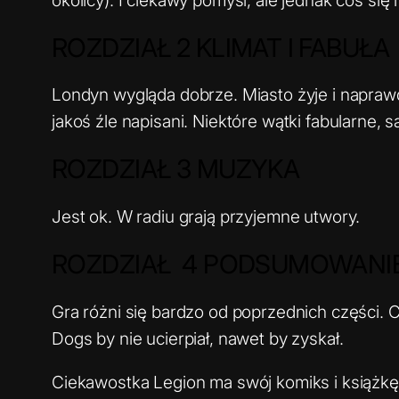
ROZDZIAŁ 2 KLIMAT I FABUŁA
Londyn wygląda dobrze. Miasto żyje i naprawdę
jakoś źle napisani. Niektóre wątki fabularne, 
ROZDZIAŁ 3 MUZYKA
Jest ok. W radiu grają przyjemne utwory.
ROZDZIAŁ 4 PODSUMOWANI
Gra różni się bardzo od poprzednich części. C
Dogs by nie ucierpiał, nawet by zyskał.
Ciekawostka Legion ma swój komiks i książkę 