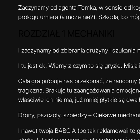
Zaczynamy od agenta Tomka, w sensie od kog
prologu umiera (a może nie?). Szkoda, bo móg
ROZDZIAŁ 1 MECHANIKI
I zaczynamy od zbierania drużyny i szukania
I tu jest ok. Wiemy z czym to się gryzie. Misja
Cała gra próbuje nas przekonać, że randomy (
tragiczna. Brakuje tu zaangażowania emocjona
właściwie ich nie ma, już mniej płytkie są dw
Drony, pszczoły, szpiedzy – Ciekawe mechaniki
I nawet twoja BABCIA (bo tak reklamowali te 
okolicy). I ciekawy pomysł, ale jednak coś się m