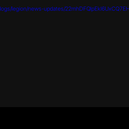
-dogs/legion/news-updates/22mhDFQlpEkl6UxCQ7EHF