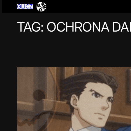
GLICZ
TAG:
OCHRONA DA
Przejdź
do
treści