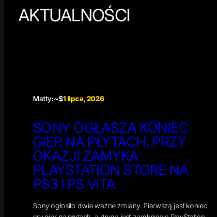
AKTUALNOŚCI
Matty
:~$
1 lipca, 2026
SONY OGŁASZA KONIEC
GIER NA PŁYTACH. PRZY
OKAZJI ZAMYKA
PLAYSTATION STORE NA
PS3 I PS VITA
Sony ogłosiło dwie ważne zmiany. Pierwszą jest koniec
ery gier na płytach, a drugą jest zamknięcie PlayStation