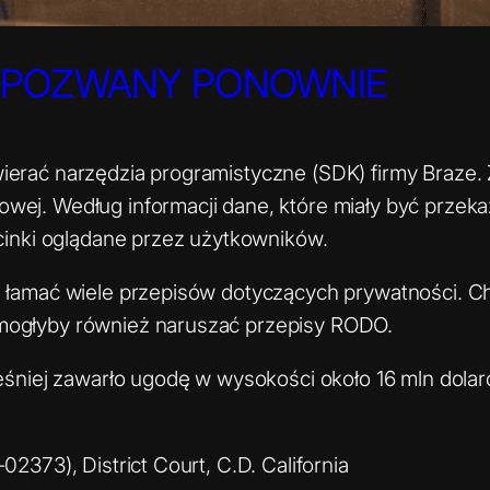
 POZWANY PONOWNIE
wierać narzędzia programistyczne (SDK) firmy Braze
wej. Według informacji dane, które miały być przeka
dcinki oglądane przez użytkowników.
że łamać wiele przepisów dotyczących prywatności. 
 mogłyby również naruszać przepisy RODO.
wcześniej zawarło ugodę w wysokości około 16 mln d
02373), District Court, C.D. California