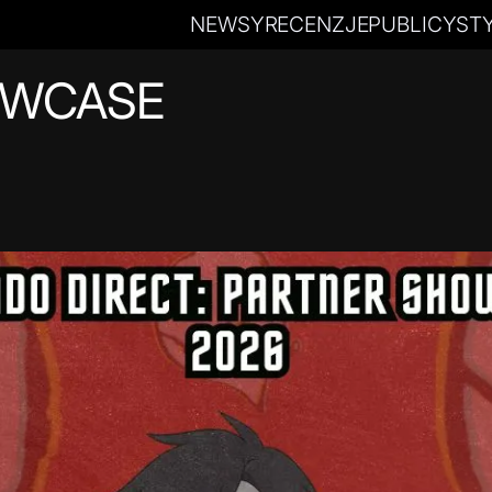
NEWSY
RECENZJE
PUBLICYST
OWCASE