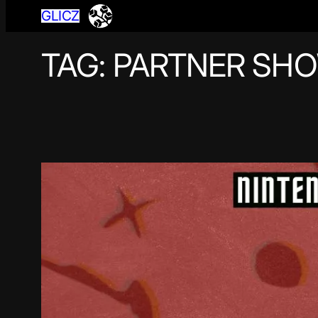
GLICZ
TAG:
PARTNER SH
Przejdź
do
treści