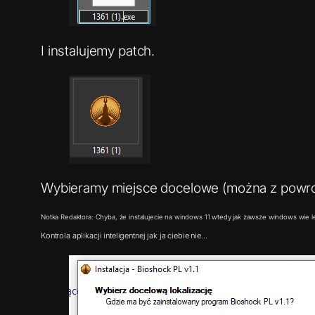
I instalujemy patch.
Wybieramy miejsce docelowe (można z powrote
Notka Redaktora: Chyba, że instalujecie na windows 11 wtedy jak zawsze windows wie lep
Kontrola aplikacji inteligentnej jak ja ciebie nie…