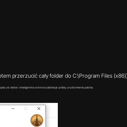
m przerzucić cały folder do C:\Program Files (x86)
iej od ciebie i inteligentna ochrona zablokuje próbę uruchomienia patcha.