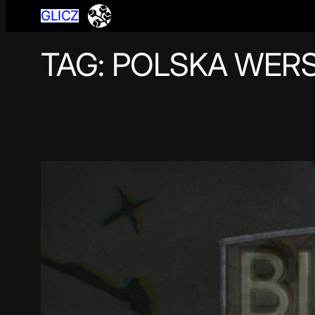
GLICZ
TAG:
POLSKA WER
Przejdź
do
treści