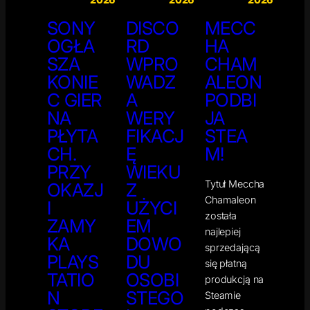
SONY
DISCO
MECC
OGŁA
RD
HA
SZA
WPRO
CHAM
KONIE
WADZ
ALEON
C GIER
A
PODBI
NA
WERY
JA
PŁYTA
FIKACJ
STEA
CH.
Ę
M!
PRZY
WIEKU
Tytuł Meccha
OKAZJ
Z
Chamaleon
I
UŻYCI
została
ZAMY
EM
najlepiej
KA
DOWO
sprzedającą
PLAYS
DU
się płatną
TATIO
OSOBI
produkcją na
N
STEGO
Steamie