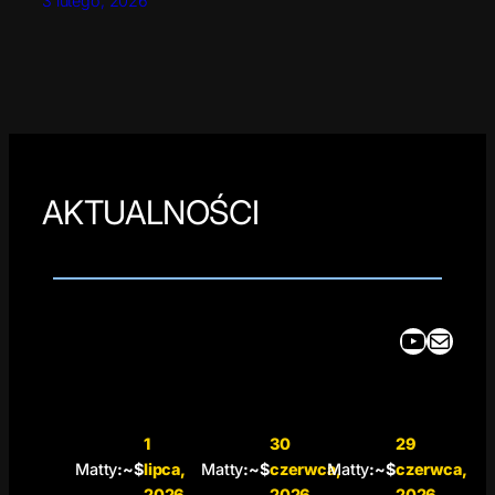
3 lutego, 2026
AKTUALNOŚCI
YouTube
Mail
1
30
29
Matty
:~$
lipca,
Matty
:~$
czerwca,
Matty
:~$
czerwca,
2026
2026
2026