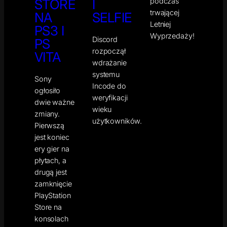
podczas
STORE
I
trwającej
NA
SELFIE
Letniej
PS3 I
Wyprzedaży!
Discord
PS
rozpoczął
VITA
wdrażanie
systemu
Sony
Incode do
ogłosiło
weryfikacji
dwie ważne
wieku
zmiany.
użytkowników.
Pierwszą
jest koniec
ery gier na
płytach, a
drugą jest
zamknięcie
PlayStation
Store na
konsolach