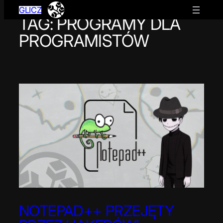
GLICZ
TAG:
PROGRAMY DLA
Przejdź
do
PROGRAMISTÓW
treści
NOTEPAD++ PRZEJĘTY