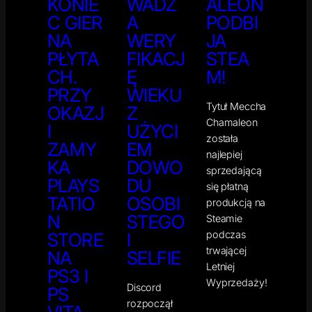
KONIE
WADZ
ALEON
C GIER
A
PODBI
NA
WERY
JA
PŁYTA
FIKACJ
STEA
CH.
Ę
M!
PRZY
WIEKU
Tytuł Meccha
OKAZJ
Z
Chamaleon
I
UŻYCI
została
ZAMY
EM
najlepiej
KA
DOWO
sprzedającą
PLAYS
DU
się płatną
TATIO
OSOBI
produkcją na
N
STEGO
Steamie
podczas
STORE
I
trwającej
NA
SELFIE
Letniej
PS3 I
Wyprzedaży!
Discord
PS
rozpoczął