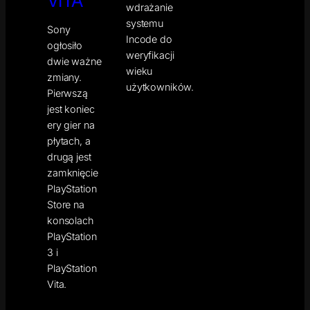
VITA
wdrażanie
systemu
Sony
Incode do
ogłosiło
weryfikacji
dwie ważne
wieku
zmiany.
użytkowników.
Pierwszą
jest koniec
ery gier na
płytach, a
drugą jest
zamknięcie
PlayStation
Store na
konsolach
PlayStation
3 i
PlayStation
Vita.