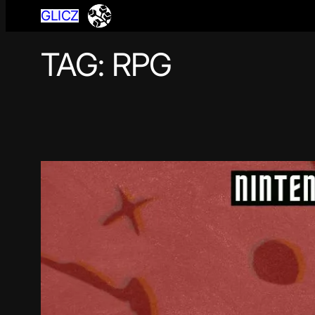
GLICZ
TAG:
RPG
Przejdź
do
treści