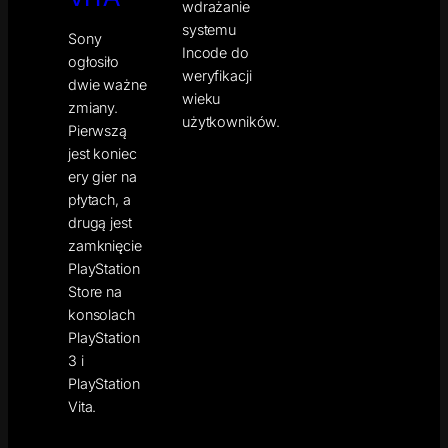
wdrażanie
systemu
Sony
Incode do
ogłosiło
weryfikacji
dwie ważne
wieku
zmiany.
użytkowników.
Pierwszą
jest koniec
ery gier na
płytach, a
drugą jest
zamknięcie
PlayStation
Store na
konsolach
PlayStation
3 i
PlayStation
Vita.