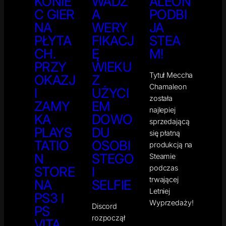
KONIE
WADZ
ALEON
C GIER
A
PODBI
NA
WERY
JA
PŁYTA
FIKACJ
STEA
CH.
Ę
M!
PRZY
WIEKU
Tytuł Meccha
OKAZJ
Z
Chamaleon
I
UŻYCI
została
ZAMY
EM
najlepiej
KA
DOWO
sprzedającą
PLAYS
DU
się płatną
TATIO
OSOBI
produkcją na
N
STEGO
Steamie
podczas
STORE
I
trwającej
NA
SELFIE
Letniej
PS3 I
Wyprzedaży!
Discord
PS
rozpoczął
VITA