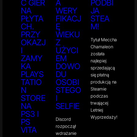
C GIER
A
PODBI
NA
WERY
JA
PŁYTA
FIKACJ
STEA
CH.
Ę
M!
PRZY
WIEKU
Tytuł Meccha
OKAZJ
Z
Chamaleon
I
UŻYCI
została
ZAMY
EM
najlepiej
KA
DOWO
sprzedającą
PLAYS
DU
się płatną
TATIO
OSOBI
produkcją na
N
STEGO
Steamie
podczas
STORE
I
trwającej
NA
SELFIE
Letniej
PS3 I
Wyprzedaży!
Discord
PS
rozpoczął
VITA
wdrażanie