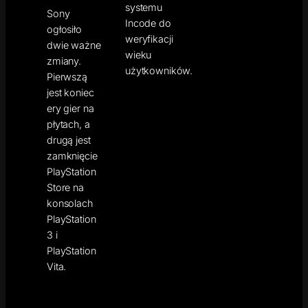
systemu
Sony
Incode do
ogłosiło
weryfikacji
dwie ważne
wieku
zmiany.
użytkowników.
Pierwszą
jest koniec
ery gier na
płytach, a
drugą jest
zamknięcie
PlayStation
Store na
konsolach
PlayStation
3 i
PlayStation
Vita.