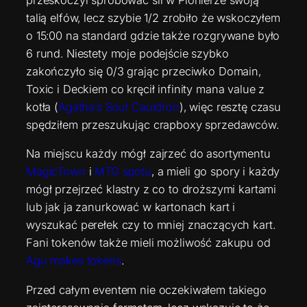
przeskoczył spróbować sił w Pionierze swoją
talią elfów, lecz szybie 1/2 zrobiło że wskoczyłem
o 15:00 na standard gdzie także rozgrywane było
6 rund. Niestety moje podejście szybko
zakończyło się 0/3 grając przeciwko Domain,
Toxic i Deckiem co kręcił infinity mana value z
kotła (
Agatha’s Soul Cauldron
), więc resztę czasu
spędziłem przeszukując crapboxy sprzedawców.
Na miejscu każdy mógł zajrzeć do asortymentu
MagicTown
i
MTG spotu
, a mieli go spory i każdy
mógł przejrzeć klastry z co to droższymi kartami
lub jak ja zanurkować w kartonach kart i
wyszukać perełek czy to mniej znaczących kart.
Fani tokenów także mieli możliwość zakupu od
Agu makes tokens
.
Przed całym eventem nie oczekiwałem takiego