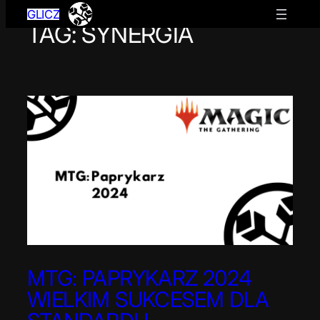
GLICZ
TAG:
SYNERGIA
Przejdź
do
treści
MTG: PAPRYKARZ 2024
WIELKIM SUKCESEM DLA