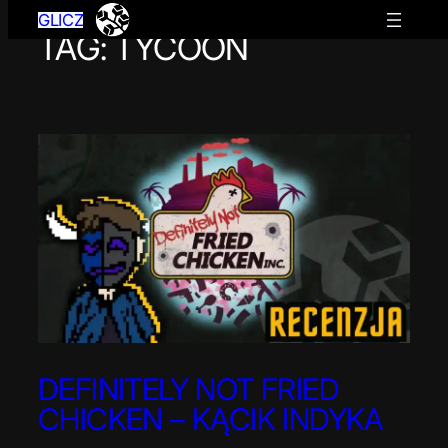
GLICZ
TAG:
TYCOON
Przejdź
do
treści
DEFINITELY NOT FRIED
CHICKEN – KĄCIK INDYKA