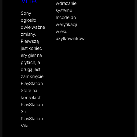
VITA
wdrażanie
systemu
Sony
Incode do
ogłosiło
weryfikacji
dwie ważne
wieku
zmiany.
użytkowników.
Pierwszą
jest koniec
ery gier na
płytach, a
drugą jest
zamknięcie
PlayStation
Store na
konsolach
PlayStation
3 i
PlayStation
Vita.