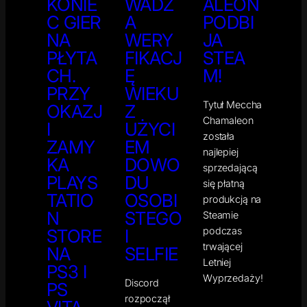
KONIE
WADZ
ALEON
C GIER
A
PODBI
NA
WERY
JA
PŁYTA
FIKACJ
STEA
CH.
Ę
M!
PRZY
WIEKU
Tytuł Meccha
OKAZJ
Z
Chamaleon
I
UŻYCI
została
ZAMY
EM
najlepiej
KA
DOWO
sprzedającą
PLAYS
DU
się płatną
TATIO
OSOBI
produkcją na
N
STEGO
Steamie
podczas
STORE
I
trwającej
NA
SELFIE
Letniej
PS3 I
Wyprzedaży!
Discord
PS
rozpoczął