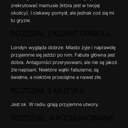
zrekrutować mamusie (która jest w twojej
okolicy). I ciekawy pomysł, ale jednak coś się mi
tu gryzie.
ROZDZIAŁ 2 KLIMAT I FABUŁA
Londyn wygląda dobrze. Miasto żyje i naprawdę
przyjemnie się jeździ po nim. Fabuła główna jest
dobra. Antagoniści przerysowani, ale nie są jakoś
źle napisani. Niektóre wątki fabularne, są
świetne, a niektóre przeciętne a nawet złe.
ROZDZIAŁ 3 MUZYKA
Jest ok. W radiu grają przyjemne utwory.
ROZDZIAŁ 4 PODSUMOWANIE