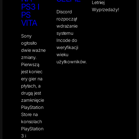
Letniej
PS3 I
Wyprzedaży!
Discord
PS
rozpoczął
VITA
wdrażanie
systemu
Sony
Incode do
ogłosiło
weryfikacji
dwie ważne
wieku
zmiany.
użytkowników.
Pierwszą
jest koniec
ery gier na
płytach, a
drugą jest
zamknięcie
PlayStation
Store na
konsolach
PlayStation
3 i