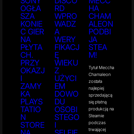
SONY
DISCO
MECC
OGŁA
RD
HA
SZA
WPRO
CHAM
KONIE
WADZ
ALEON
C GIER
A
PODBI
NA
WERY
JA
PŁYTA
FIKACJ
STEA
CH.
Ę
M!
PRZY
WIEKU
Tytuł Meccha
OKAZJ
Z
Chamaleon
I
UŻYCI
została
ZAMY
EM
najlepiej
KA
DOWO
sprzedającą
PLAYS
DU
się płatną
TATIO
OSOBI
produkcją na
N
STEGO
Steamie
podczas
STORE
I
trwającej
NA
SELFIE