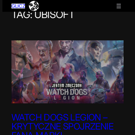
GLICZ
TAG:
UBISOFT
Przejdź
do
treści
WATCH DOGS LEGION –
KRYTYCZNE SPOJRZENIE