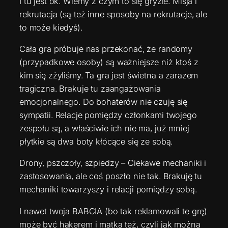
I tu jest ok. Wiemy z czym to się gryzie. Misja i
rekrutacja (są też inne sposoby na rekrutacje, ale
to może kiedyś).
Cała gra próbuje nas przekonać, że randomy
(przypadkowe osoby) są ważniejsze niż ktoś z
kim się zżyliśmy. Ta gra jest świetna a zarazem
tragiczna. Brakuje tu zaangażowania
emocjonalnego. Do bohaterów nie czuję się
sympatii. Relacje pomiędzy członkami twojego
zespołu są, a właściwie ich nie ma, już mniej
płytkie są dwa boty kłócące się ze sobą.
Drony, pszczoły, szpiedzy – Ciekawe mechaniki i
zastosowania, ale coś poszło nie tak. Brakuję tu
mechaniki towarzyszy i relacji pomiędzy sobą.
I nawet twoja BABCIA (bo tak reklamowali te grę)
może być hakerem i matka też, czyli jak można