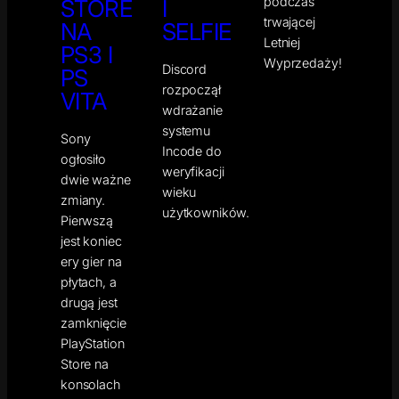
podczas
STORE
I
trwającej
NA
SELFIE
Letniej
PS3 I
Wyprzedaży!
Discord
PS
rozpoczął
VITA
wdrażanie
systemu
Sony
Incode do
ogłosiło
weryfikacji
dwie ważne
wieku
zmiany.
użytkowników.
Pierwszą
jest koniec
ery gier na
płytach, a
drugą jest
zamknięcie
PlayStation
Store na
konsolach