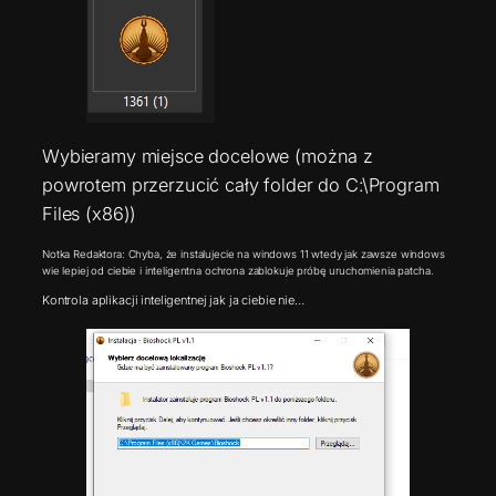
Wybieramy miejsce docelowe (można z
powrotem przerzucić cały folder do C:\Program
Files (x86))
Notka Redaktora: Chyba, że instalujecie na windows 11 wtedy jak zawsze windows
wie lepiej od ciebie i inteligentna ochrona zablokuje próbę uruchomienia patcha.
Kontrola aplikacji inteligentnej jak ja ciebie nie…