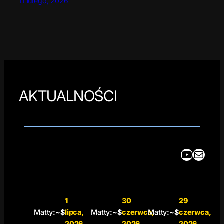
11 lutego, 2026
AKTUALNOŚCI
YouTube
Mail
1
30
29
Matty
:~$
lipca,
Matty
:~$
czerwca,
Matty
:~$
czerwca,
2026
2026
2026