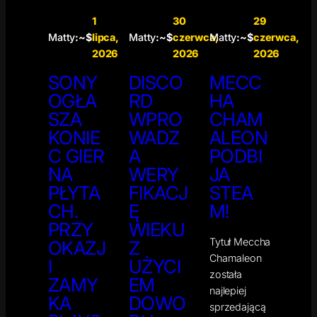
1
30
29
Matty
:~$
lipca,
Matty
:~$
czerwca,
Matty
:~$
czerwca,
2026
2026
2026
SONY
DISCO
MECC
OGŁA
RD
HA
SZA
WPRO
CHAM
KONIE
WADZ
ALEON
C GIER
A
PODBI
NA
WERY
JA
PŁYTA
FIKACJ
STEA
CH.
Ę
M!
PRZY
WIEKU
Tytuł Meccha
OKAZJ
Z
Chamaleon
I
UŻYCI
została
ZAMY
EM
najlepiej
KA
DOWO
sprzedającą