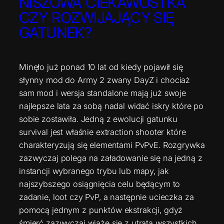
NISZOWA CIEKAWOSTKA
CZY ROZWIJAJĄCY SIĘ
GATUNEK?
Minęło już ponad 10 lat od kiedy pojawił się
słynny mod do Army 2 zwany DayZ i chociaż
sam mod i wersja standalone mają już swoje
najlepsze lata za sobą nadal widać iskry które po
sobie zostawiła. Jedną z ewolucji gatunku
survival jest właśnie extraction shooter które
charakteryzują się elementami PvPvE. Rozgrywka
zazwyczaj polega na załadowanie się na jedną z
instancji wybranego trybu lub mapy, jak
najszybszego osiągnięcia celu będącym to
zadanie, loot czy PvP, a następnie ucieczka za
pomocą jednym z punktów ekstrakcji, gdyż
śmierć zazwyczaj wiąże się z utratą wszystkich