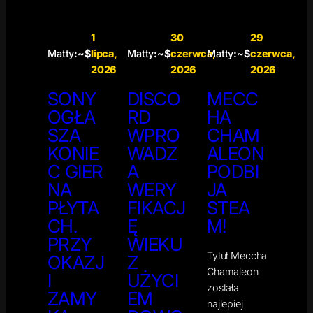
1
30
29
Matty
:~$
lipca,
Matty
:~$
czerwca,
Matty
:~$
czerwca,
2026
2026
2026
SONY
DISCO
MECC
OGŁA
RD
HA
SZA
WPRO
CHAM
KONIE
WADZ
ALEON
C GIER
A
PODBI
NA
WERY
JA
PŁYTA
FIKACJ
STEA
CH.
Ę
M!
PRZY
WIEKU
Tytuł Meccha
OKAZJ
Z
Chamaleon
I
UŻYCI
została
ZAMY
EM
najlepiej