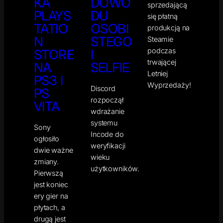
KA
DOWO
sprzedającą
PLAYS
DU
się płatną
TATIO
OSOBI
produkcją na
N
STEGO
Steamie
podczas
STORE
I
trwającej
NA
SELFIE
Letniej
PS3 I
Wyprzedaży!
Discord
PS
rozpoczął
VITA
wdrażanie
systemu
Sony
Incode do
ogłosiło
weryfikacji
dwie ważne
wieku
zmiany.
użytkowników.
Pierwszą
jest koniec
ery gier na
płytach, a
drugą jest