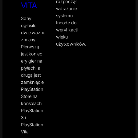
rozpoczął
VITA
wdrażanie
systemu
Sony
Incode do
ogłosiło
weryfikacji
dwie ważne
wieku
zmiany.
użytkowników.
Pierwszą
jest koniec
ery gier na
płytach, a
drugą jest
zamknięcie
PlayStation
Store na
konsolach
PlayStation
3 i
PlayStation
Vita.