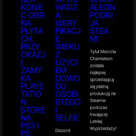
KONIE
WADZ
ALEON
C GIER
A
PODBI
NA
WERY
JA
PŁYTA
FIKACJ
STEA
CH.
Ę
M!
PRZY
WIEKU
Tytuł Meccha
OKAZJ
Z
Chamaleon
I
UŻYCI
została
ZAMY
EM
najlepiej
KA
DOWO
sprzedającą
PLAYS
DU
się płatną
TATIO
OSOBI
produkcją na
N
STEGO
Steamie
podczas
STORE
I
trwającej
NA
SELFIE
Letniej
PS3 I
Wyprzedaży!
Discord
PS