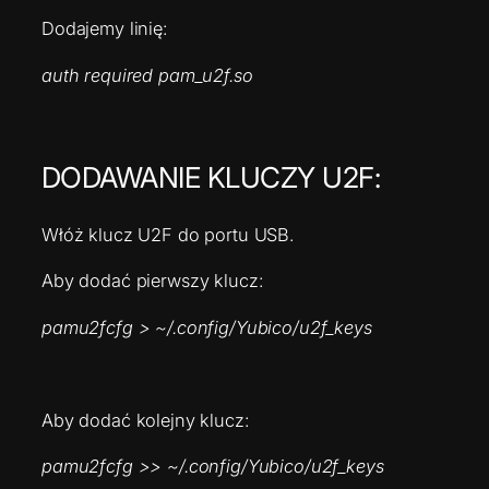
Dodajemy linię:
auth required pam_u2f.so
DODAWANIE KLUCZY U2F:
Włóż klucz U2F do portu USB.
Aby dodać pierwszy klucz:
pamu2fcfg > ~/.config/Yubico/u2f_keys
Aby dodać kolejny klucz:
pamu2fcfg >> ~/.config/Yubico/u2f_keys